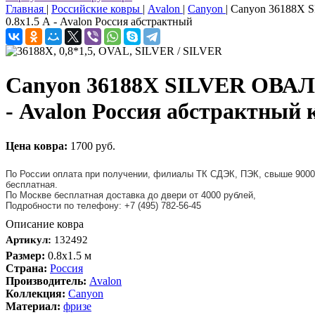
Главная
|
Российские ковры
|
Avalon
|
Canyon
|
Canyon 36188X
0.8x1.5 А - Avalon Россия абстрактный
Canyon 36188X SILVER ОВАЛ 
- Avalon Россия абстрактный 
Цена ковра:
1700 руб.
По России оплата при получении, филиалы ТК СДЭК, ПЭК, свыше 9000
бесплатная.
По Москве бесплатная доставка до двери от 4000 рублей,
Подробности по телефону: +7 (495) 782-56-45
Описание ковра
Артикул:
132492
Размер:
0.8x1.5 м
Страна:
Россия
Производитель:
Avalon
Коллекция:
Canyon
Материал:
фризе