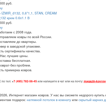
500 руб.
ну
132 крем 0.6x1.1 В
500 руб.
ну
аботаем с 2008 года.
тправляем ковры по всей России.
оставляем до квартиры.
овер в заводской упаковке.
сть сертификаты качества.
 Нас лучшие цены.
оставка бесплатная.
озврат-без проблем.
сть примерка ковров.
 по тел:
+
7 (495) 782-56-45
или напишите в чат или на почту:
magazin-kovrov
2026, Интернет магазин ковров. У нас вы сможете недорого купить 
иентам подарок:
натяжной потолок в комнату
или
скрытый карниз 