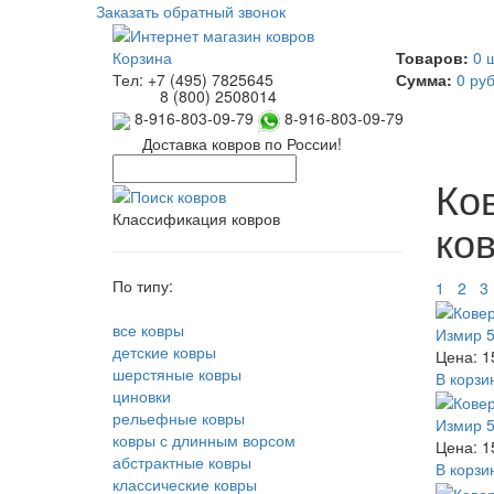
Заказать обратный звонок
Корзина
Товаров:
0 
Тел:
+7 (495) 7825645
Сумма:
0 руб
8 (800) 2508014
8-916-803-09-79
8-916-803-09-79
Доставка ковров по России!
Ко
Классификация ковров
ко
По типу:
1
2
3
все ковры
Измир 5
детские ковры
Цена: 1
шерстяные ковры
В корзи
циновки
рельефные ковры
Измир 5
ковры с длинным ворсом
Цена: 1
абстрактные ковры
В корзи
классические ковры