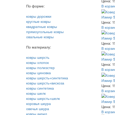
Цена: 1
По форме:
В корзи
ковры дорожки
Измир 5
круглые ковры
Цена: 1
квадратные ковры
В корзи
прямоугольные ковры
овальные ковры
Измир 5
Цена: 1
По материалу:
В корзи
ковры шерсть
Измир 5
ковры хлопок
Цена: 1
ковры полиэстер
В корзи
ковры циновка
ковры шерсть+синтетика
Измир 5
ковры шерсть+вискоза
Цена: 1
ковры синтетика
В корзи
ковры шелк
ковры шерсть+шелк
Измир 5
коровья шкура
Цена: 1
овечья шкура
В корзи
ковры акрил