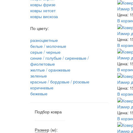
ковры фризе
Измир 5
ковры хетсет
Цена: 1
ковры вискоза
В корзи
По цвету:
Измир д
Цена: 1
разноцветные
В корзи
белые / молочные
серые / черные
Измир д
синие / голубые / сиреневые /
Цена: 1
фиолетовые
В корзи
желтые / оранжевые
зеленые
красные / бордовые / poзовые
Измир д
коричневые
Цена: 1
бежевые
В корзи
Измир д
Подбор ковра
Цена: 1
В корзи
Размер (м):
Измир д