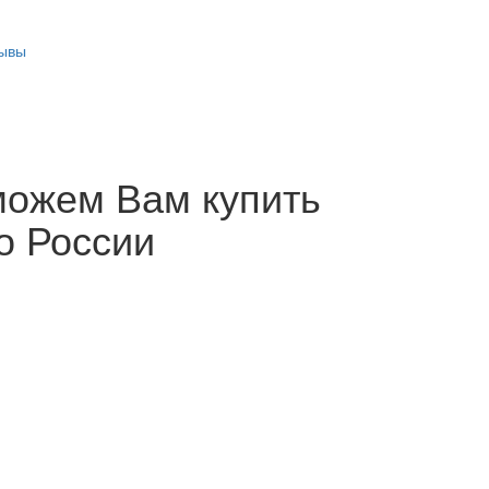
ывы
можем Вам купить
о России