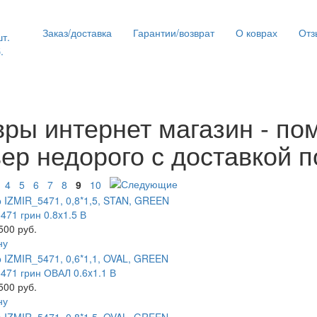
Заказ/доставка
Гарантии/возврат
О коврах
Отз
шт.
.
вры интернет магазин - по
вер недорого с доставкой п
4
5
6
7
8
9
10
471 грин 0.8x1.5 В
500 руб.
ну
471 грин ОВАЛ 0.6x1.1 В
500 руб.
ну