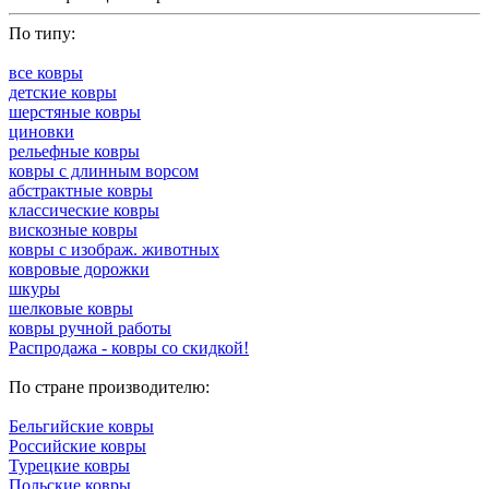
По типу:
все ковры
детские ковры
шерстяные ковры
циновки
рельефные ковры
ковры с длинным ворсом
абстрактные ковры
классические ковры
вискозные ковры
ковры с изображ. животных
ковровые дорожки
шкуры
шелковые ковры
ковры ручной работы
Распродажа - ковры со скидкой!
По стране производителю:
Бельгийские ковры
Российские ковры
Турецкие ковры
Польские ковры