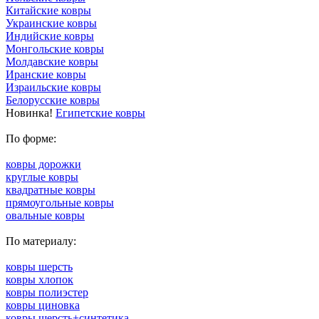
Китайские ковры
Украинские ковры
Индийские ковры
Монгольские ковры
Молдавские ковры
Иранские ковры
Израильские ковры
Белорусские ковры
Новинка!
Египетские ковры
По форме:
ковры дорожки
круглые ковры
квадратные ковры
прямоугольные ковры
овальные ковры
По материалу:
ковры шерсть
ковры хлопок
ковры полиэстер
ковры циновка
ковры шерсть+синтетика