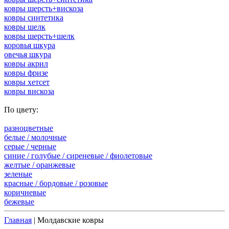
ковры шерсть+вискоза
ковры синтетика
ковры шелк
ковры шерсть+шелк
коровья шкура
овечья шкура
ковры акрил
ковры фризе
ковры хетсет
ковры вискоза
По цвету:
разноцветные
белые / молочные
серые / черные
синие / голубые / сиреневые / фиолетовые
желтые / оранжевые
зеленые
красные / бордовые / poзовые
коричневые
бежевые
Главная
| Молдавские ковры