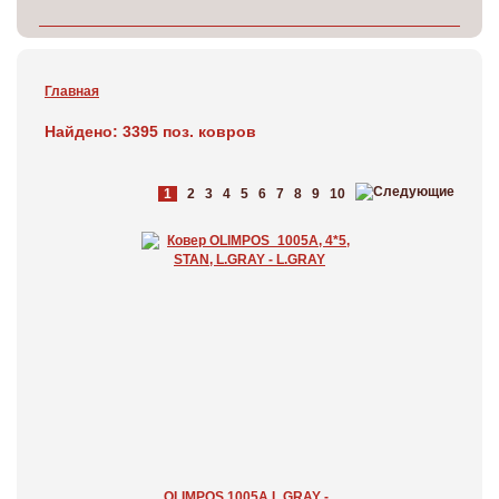
Главная
Найдено: 3395 поз. ковров
1
2
3
4
5
6
7
8
9
10
OLIMPOS 1005A L.GRAY -