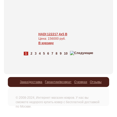
HADI 122217 4x5 В
Цена: 156000 руб.
В корзину
1
2
3
4
5
6
7
8
9
10
Заказ/доставка
Гарантии/возврат
О коврах
Отзывы
© 2008-2024, Интернет магазин ковров. У нас вы
сможете недорого купить ковер с бесплатной доставкой
по Москве.