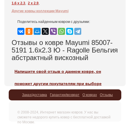
1.6 x 2.3
,
2 x 2.9
,
Другие ковры коллекции Mayumi
Поделитесь найденным ковром с друзьями:
Отзывы о ковре Mayumi 85007-
5191 1.6x2.3 Ю - Ragolle Бельгия
абстрактный вискозный
Напишите свой отзыв о данном ковре, он
поможет другим покупателям при выборе
Заказ/доставка
Гарантии/возврат
О коврах
Отзывы
© 2008-2024, Интернет магазин ковров. У нас вы
сможете недорого купить ковер с бесплатной доставкой
по Москве.