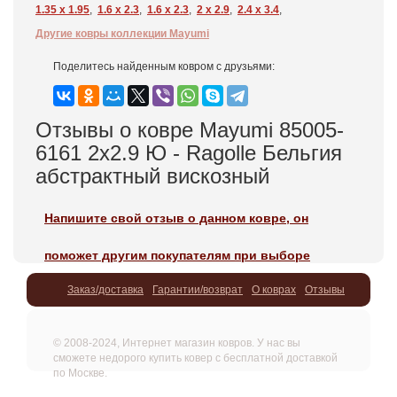
1.35 x 1.95
,
1.6 x 2.3
,
1.6 x 2.3
,
2 x 2.9
,
2.4 x 3.4
,
Другие ковры коллекции Mayumi
Поделитесь найденным ковром с друзьями:
Отзывы о ковре Mayumi 85005-
6161 2x2.9 Ю - Ragolle Бельгия
абстрактный вискозный
Напишите свой отзыв о данном ковре, он
поможет другим покупателям при выборе
Заказ/доставка
Гарантии/возврат
О коврах
Отзывы
© 2008-2024, Интернет магазин ковров. У нас вы
сможете недорого купить ковер с бесплатной доставкой
по Москве.