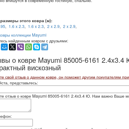
но впишутся в современную гостиную, спальню.
размеры этого ковра (м):
.95
,
1.6 x 2.3
,
1.6 x 2.3
,
2 x 2.9
,
2 x 2.9
,
ковры коллекции Mayumi
есь найденным ковром с друзьями:
вы о ковре Mayumi 85005-6161 2.4x3.4 Ю
рактный вискозный
е свой отзыв о данном ковре, он поможет другим покупателям пр
ста, представьтесь:
е отзыв о ковре Mayumi 85005-6161 2.4x3.4 Ю. Нам важно Ваше 
лефон: