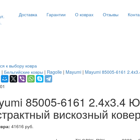
Доставка
Гарантии
О коврах
Отзывы
Конта
шт.
.
ся к выбору ковра
я
|
Бельгийские ковры
|
Ragolle
|
Mayumi
|
Mayumi 85005-6161 2.4x3.
umi 85005-6161 2.4x3.4 Ю 
страктный вискозный кове
овра:
41616 руб.