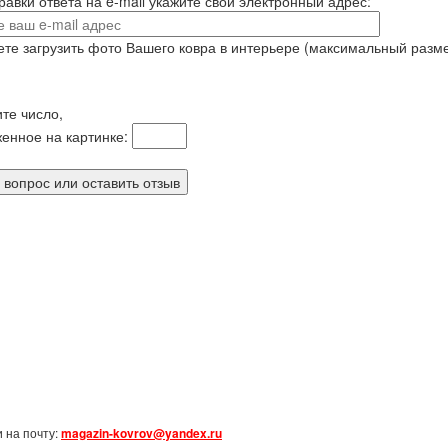
равки ответа на e-mail укажите свой электронный адрес:
те загрузить фото Вашего ковра в интерьере (максимальный разм
те число,
енное на картинке:
 на почту:
magazin-kovrov@yandex.ru