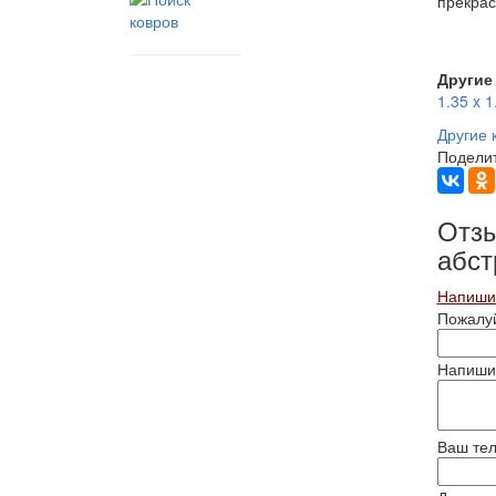
прекрас
Другие 
1.35 x 1
Другие 
Поделит
Отзы
абст
Напишит
Пожалуй
Напишит
Ваш те