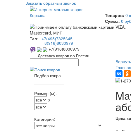
Заказать обратный звонок
Корзина
Товаров:
0 
Сумма:
0 руб
Тел:
+7(495)7825645
8(916)8030979
+7(916)8030979
Доставка ковров по России!
Вернуть
Главна
Подбор ковра
May
Размер (м):
x
аб
Цена к
Категория: