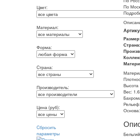
По Росс
По Моск
Цвет:
Подробн
Описани
Материал:
Артику
Размер
Страна
Форма:
Произв
Коллек
Матери
Cтрана:
Материа
Плотнос
Высота 
Производитель:
Вес: 1.6
Бахрома
Рельеф:
Цена (руб):
Основа:
Опис
Cбросить
параметры
Бельгий