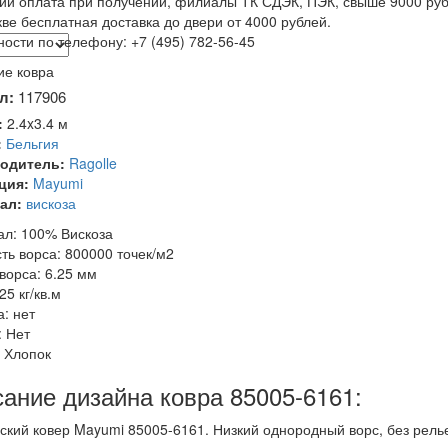
ии оплата при получении, филиалы ТК СДЭК, ПЭК, свыше 9000 руб
ве бесплатная доставка до двери от 4000 рублей.
ости по телефону: +7 (495) 782-56-45
е ковра
л:
117906
:
2.4x3.4 м
:
Бельгия
одитель:
Ragolle
ция:
Mayumi
ал:
вискоза
л: 100% Вискоза
ть ворса: 800000 точек/м2
ворса: 6.25 мм
25 кг/кв.м
: нет
 Нет
 Хлопок
ание дизайна ковра 85005-6161:
ский ковер Mayumi 85005-6161. Низкий однородный ворс, без рел