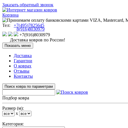
Заказать обратный звонок
Корзина
Тел:
+7(495)7825645
8(916)8030979
+7(916)8030979
Доставка ковров по России!
Показать меню
Доставка
Гарантии
О коврах
Отзывы
Контакты
Поиск ковра по параметрам
Подбор ковра
Размер (м):
x
Категория: