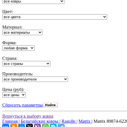
Цвет:
Материал:
Форма:
Cтрана:
Производитель:
Цена (руб):
Cбросить параметры
Вернуться к выбору ковра
Главная
|
Бельгийские ковры
|
Ragolle
|
Matrix
|
Matrix 89874-622