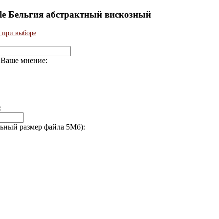
olle Бельгия абстрактный вискозный
 при выборе
о Ваше мнение:
с:
льный размер файла 5Мб):