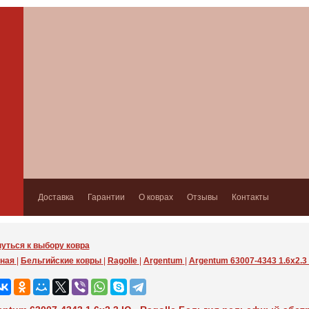
Доставка
Гарантии
О коврах
Отзывы
Контакты
уться к выбору ковра
ная
|
Бельгийские ковры
|
Ragolle
|
Argentum
|
Argentum 63007-4343 1.6x2.