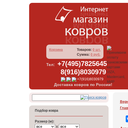
Корзина
Товаров:
0 шт.
Сумма:
0 руб.
+7(495)7825645
Тел:
8(916)8030979
+7(916)8030979
Доставка ковров по России!
Верн
Глав
Подбор ковра
Размер (м):
x