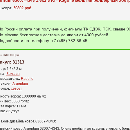
entum 63007-4343 1.6x2.3 Ю - Ragolle Бельгия рельефный абст
30802 руб.
 ковра:
о России оплата при получении, филиалы ТК СДЭК, ПЭК, свыше 90
о Москве бесплатная доставка до двери от 4000 рублей.
одробности по телефону: +7 (495) 782-56-45
ание ковра
икул:
31313
ер:
1.6x2.3 м
на:
Бельгия
зводитель:
Ragolle
екция:
Argentum
риал:
хетсет
ность ворса: 1000000 на м2
й вес: 3050 гр/м2
та ворса: 11 мм
ва: х/б,джут
ание дизайна ковра 63007-4343:
гийский ковер Argentum 63007-4343. Очень необычные красивые ковры с бо