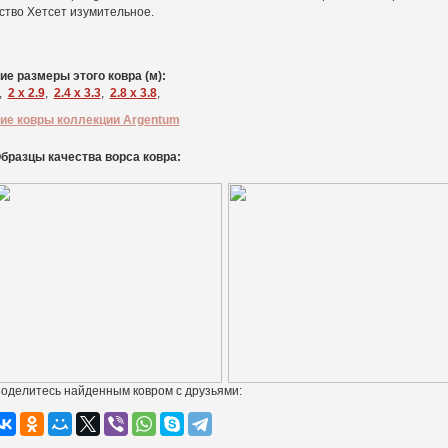
ство Хетсет изумительное.
ие размеры этого ковра (м):
,
2 x 2.9
,
2.4 x 3.3
,
2.8 x 3.8
,
ие ковры коллекции Argentum
бразцы качества ворса ковра:
оделитесь найденным ковром с друзьями: