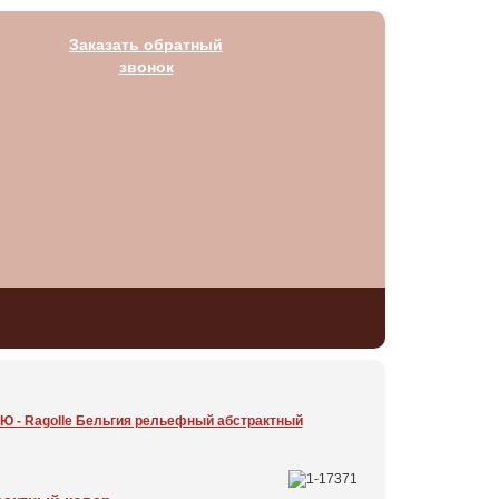
Заказать обратный
звонок
3 Ю - Ragolle Бельгия рельефный абстрактный