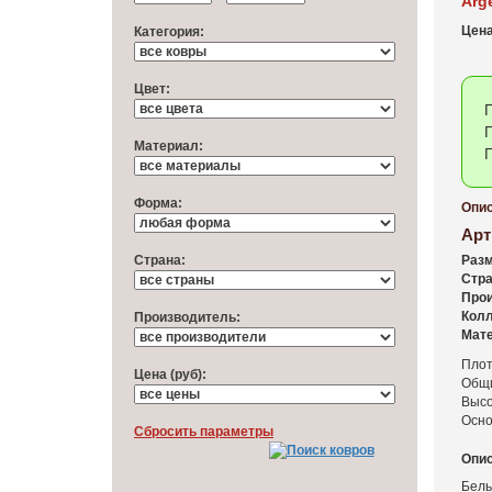
Arg
Цена
Категория:
Цвет:
П
П
Материал:
П
Форма:
Опис
Арт
Cтрана:
Разм
Стра
Прои
Колл
Производитель:
Мате
Плот
Цена (руб):
Общи
Высо
Осно
Cбросить параметры
Опис
Бель