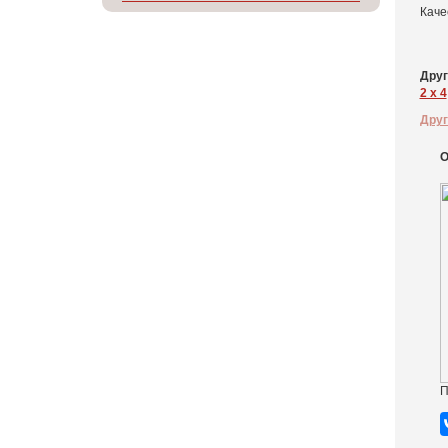
Каче
Друг
2 x 4
Друг
О
П