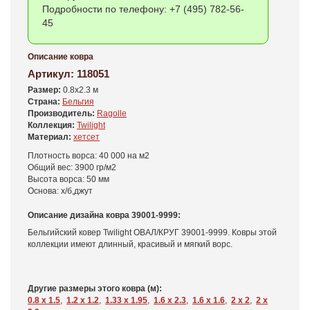
Подробности по телефону: +7 (495) 782-56-
45
Описание ковра
Артикул:
118051
Размер:
0.8x2.3 м
Страна:
Бельгия
Производитель:
Ragolle
Коллекция:
Twilight
Материал:
хетсет
Плотность ворса: 40 000 на м2
Общий вес: 3900 гр/м2
Высота ворса: 50 мм
Основа: х/б,джут
Описание дизайна ковра 39001-9999:
Бельгийский ковер Twilight ОВАЛ/КРУГ 39001-9999. Ковры этой
коллекции имеют длинный, красивый и мягкий ворс.
Другие размеры этого ковра (м):
0.8 x 1.5
,
1.2 x 1.2
,
1.33 x 1.95
,
1.6 x 2.3
,
1.6 x 1.6
,
2 x 2
,
2 x