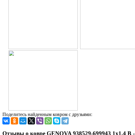
Поделитесь найденным ковром с друзьями:
Отзывы о ковре GENOVA 938529-699943 1x1.4 В -