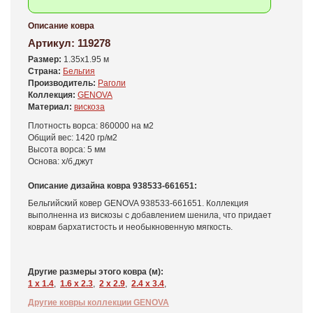
Описание ковра
Артикул:
119278
Размер:
1.35x1.95 м
Страна:
Бельгия
Производитель:
Раголи
Коллекция:
GENOVA
Материал:
вискоза
Плотность ворса: 860000 на м2
Общий вес: 1420 гр/м2
Высота ворса: 5 мм
Основа: х/б,джут
Описание дизайна ковра 938533-661651:
Бельгийский ковер GENOVA 938533-661651. Коллекция
выполненна из вискозы с добавлением шенила, что придает
коврам бархатистость и необыкновенную мягкость.
Другие размеры этого ковра (м):
1 x 1.4
,
1.6 x 2.3
,
2 x 2.9
,
2.4 x 3.4
,
Другие ковры коллекции GENOVA