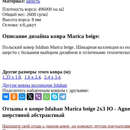
Материал:
шерсть
Плотность ворса: 496000 на м2
Общий вес: 2600 гр/м2
Высота ворса: 8 мм
Основа: х/б,джут
Описание дизайна ковра Marica beige:
Польский ковер Isfahan Marica beige. Шикарная коллекция из н
шерсти с большим выбором дизайнов и отличными техническ
Другие размеры этого ковра (м):
1.33 x 1.8
,
1.6 x 2.4
,
2.4 x 3.4
,
Другие ковры коллекции Isfahan
Поделитесь найденным ковром с друзьями:
Отзывы о ковре Isfahan Marica beige 2x3 Ю - Agn
шерстяной абстрактный
Напишите свой отзыв о данном ковре, он поможет другим покупателям