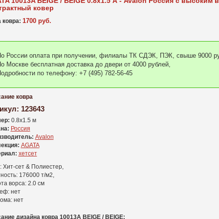
TA 10013A BEIGE / BEIGE 0.8x1.5 А - Avalon Россия c высоким 
трактный ковер
1700 руб.
 ковра:
о России оплата при получении, филиалы ТК СДЭК, ПЭК, свыше 9000 ру
о Москве бесплатная доставка до двери от 4000 рублей,
одробности по телефону: +7 (495) 782-56-45
ание ковра
икул:
123643
ер:
0.8x1.5 м
на:
Россия
зводитель:
Avalon
екция:
AGATA
риал:
хетсет
: Хит-сет & Полиестер,
ность: 176000 т/м2,
та ворса: 2.0 см
еф: нет
ома: нет
ание дизайна ковра 10013A BEIGE / BEIGE: