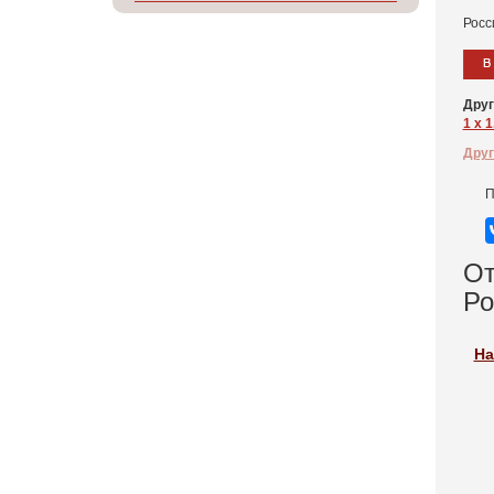
Росс
Друг
1 x 1
Друг
П
От
Ро
На