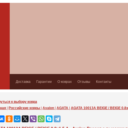
Доставка
Гарантии
О коврах
Отзывы
Контакты
уться к выбору ковра
ная
|
Российские ковры
|
Avalon
|
AGATA
|
AGATA 10013A BEIGE / BEIGE 0.8x