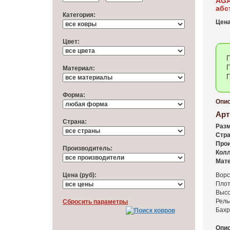
AGA
абс
Категория:
Цена
Цвет:
П
П
Материал:
П
Форма:
Опис
Арт
Cтрана:
Разм
Стра
Прои
Производитель:
Колл
Мате
Цена (руб):
Ворс
Плот
Высо
Рель
Cбросить параметры
Бахр
Опис