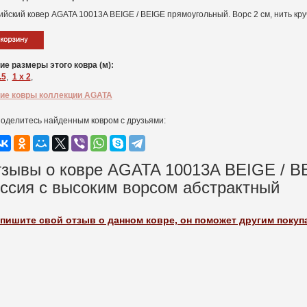
ийский ковер AGATA 10013A BEIGE / BEIGE прямоугольный. Ворс 2 см, нить кру
ие размеры этого ковра (м):
.5
,
1 x 2
,
ие ковры коллекции AGATA
оделитесь найденным ковром с друзьями:
зывы о ковре AGATA 10013A BEIGE / BEI
ссия c высоким ворсом абстрактный
пишите свой отзыв о данном ковре, он поможет другим поку