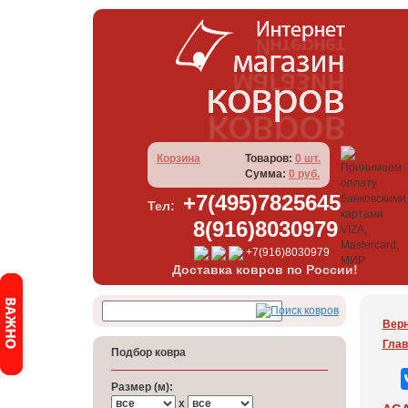
Корзина
Товаров:
0 шт.
Сумма:
0 руб.
+7(495)7825645
Тел:
8(916)8030979
+7(916)8030979
Доставка ковров по России!
Верн
Глав
Подбор ковра
Размер (м):
x