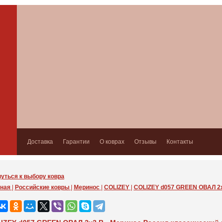
Доставка
Гарантии
О коврах
Отзывы
Контакты
уться к выбору ковра
ная
|
Российские ковры
|
Меринос
|
COLIZEY
|
COLIZEY d057 GREEN ОВАЛ 2x