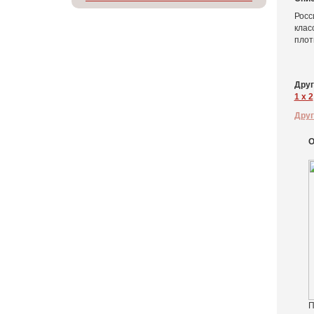
Росс
клас
плот
Друг
1 x 2
Друг
О
П