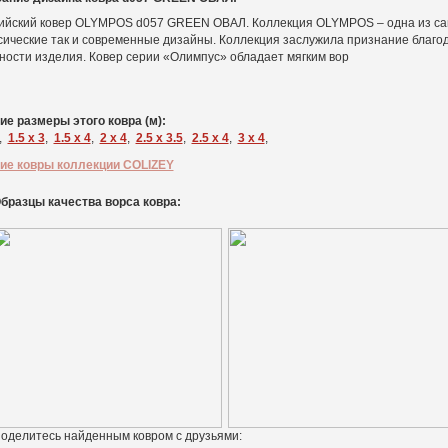
ийский ковер OLYMPOS d057 GREEN ОВАЛ. Коллекция OLYMPOS – одна из самы
сические так и современные дизайны. Коллекция заслужила признание благо
ности изделия. Ковер серии «Олимпус» обладает мягким вор
ие размеры этого ковра (м):
,
1.5 x 3
,
1.5 x 4
,
2 x 4
,
2.5 x 3.5
,
2.5 x 4
,
3 x 4
,
ие ковры коллекции COLIZEY
бразцы качества ворса ковра:
оделитесь найденным ковром с друзьями: