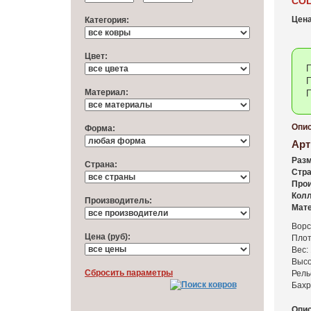
COL
Цена
Категория:
Цвет:
П
П
Материал:
П
Опис
Форма:
Арт
Разм
Cтрана:
Стра
Прои
Колл
Производитель:
Мате
Ворс
Цена (руб):
Плот
Вес: 
Высо
Cбросить параметры
Рель
Бахр
Опис