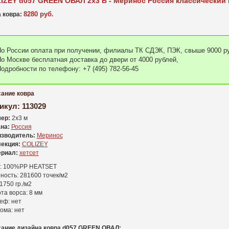
IZEY d057 GREEN ОВАЛ 2x3 В - Меринос Россия классический 
8280 руб.
 ковра:
о России оплата при получении, филиалы ТК СДЭК, ПЭК, свыше 9000 ру
о Москве бесплатная доставка до двери от 4000 рублей,
одробности по телефону: +7 (495) 782-56-45
ание ковра
икул:
113029
ер:
2x3 м
на:
Россия
зводитель:
Меринос
екция:
COLIZEY
риал:
хетсет
: 100%PP HEATSET
ность: 281600 точек/м2
1750 гр./м2
та ворса: 8 мм
еф: нет
ома: нет
ание дизайна ковра d057 GREEN ОВАЛ: