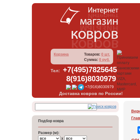
Корзина
Товаров:
0 шт.
Сумма:
0 руб.
+7(495)7825645
Тел:
8(916)8030979
+7(916)8030979
Доставка ковров по России!
Верн
Глав
Подбор ковра
Размер (м):
x