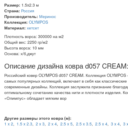
Размер:
1.5x2.3 м
Страна:
Россия
Производитель:
Меринос
Коллекция:
OLYMPOS
Материал:
хетсет
Плотность ворса: 300000 на м2
Общий вес: 2250 гр/м2
Высота ворса: 10 мм
Основа: х/б,джут
Описание дизайна ковра d057 CREAM
Российский ковер OLYMPOS d057 CREAM. Коллекция OLYMPOS –
самых популярных коллекций, включает в себя как классические 
современные дизайны. Коллекция заслужила признание благода
оптимальному сочетанию качества нити и плотности изделия. Ко
«Олимпус» обладает мягким вор
Другие размеры этого ковра (м):
1 x 2
,
1.5 x 2.3
,
2 x 3
,
2 x 4
,
2.5 x 5
,
2.5 x 3.5
,
2.5 x 4
,
3 x 4
,
3 