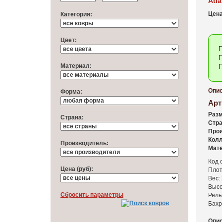
Atl
Цена
Категория:
Цвет:
П
П
Материал:
П
Опис
Форма:
Арт
Разм
Cтрана:
Стра
Прои
Колл
Производитель:
Мате
Код 
Цена (руб):
Плот
Вес: 
Высо
Cбросить параметры
Рель
Бахр
Опис