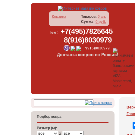
Корзина
Товаров:
0 шт.
Сумма:
0 руб.
+7(495)7825645
Тел:
8(916)8030979
+7(916)8030979
Доставка ковров по России!
Верн
Глав
Подбор ковра
Размер (м):
x