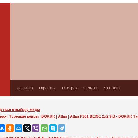
Доставка
Гарантии
О коврах
Отзывы
Контакты
уться к выбору ковра
ная
|
Турецкие ковры
|
DORUK
|
Atlas
|
Atlas F101 BEIGE 2x2.9 В - DORUK 