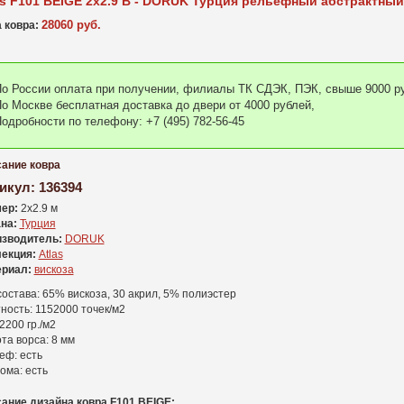
as F101 BEIGE 2x2.9 В - DORUK Турция рельефный абстрактный
28060 руб.
 ковра:
о России оплата при получении, филиалы ТК СДЭК, ПЭК, свыше 9000 ру
о Москве бесплатная доставка до двери от 4000 рублей,
одробности по телефону: +7 (495) 782-56-45
ание ковра
икул:
136394
ер:
2x2.9 м
на:
Турция
зводитель:
DORUK
екция:
Atlas
риал:
вискоза
состава: 65% вискоза, 30 акрил, 5% полиэстер
ность: 1152000 точек/м2
2200 гр./м2
та ворса: 8 мм
еф: есть
ома: есть
ание дизайна ковра F101 BEIGE: