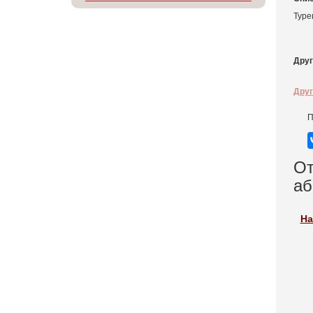
Туре
Друг
Друг
П
От
аб
На