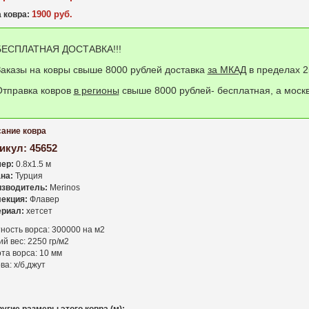
1900 руб.
 ковра:
БЕСПЛАТНАЯ ДОСТАВКА!!!
аказы на ковры свыше 8000 рублей доставка
за МКАД
в пределах 2
Отправка ковров
в регионы
свыше 8000 рублей- бесплатная, а москв
ание ковра
икул:
45652
ер:
0.8x1.5 м
на:
Турция
зводитель:
Merinos
екция:
Флавер
риал:
хетсет
ность ворса: 300000 на м2
й вес: 2250 гр/м2
та ворса: 10 мм
ва: х/б,джут