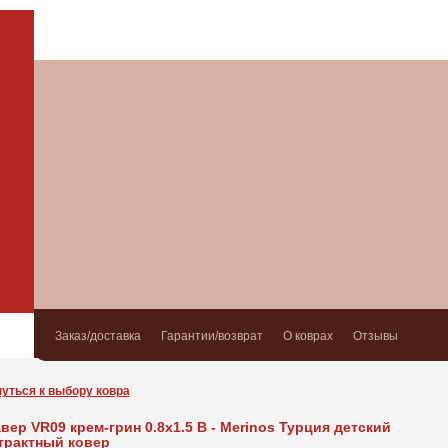
Заказ/доставка
Гарантии/возврат
О коврах
Отзывы
уться к выбору ковра
вер VR09 крем-грин 0.8x1.5 В - Merinos Турция детский
трактный ковер