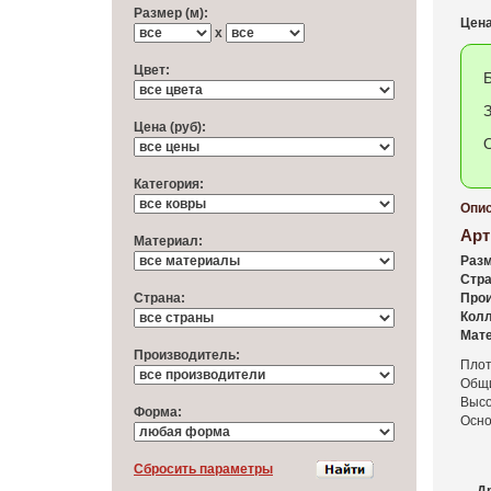
Размер (м):
Цена
x
Цвет:
З
Цена (руб):
Категория:
Опис
Арт
Материал:
Разм
Стра
Cтрана:
Прои
Колл
Мате
Производитель:
Плот
Общи
Высо
Форма:
Осно
Cбросить параметры