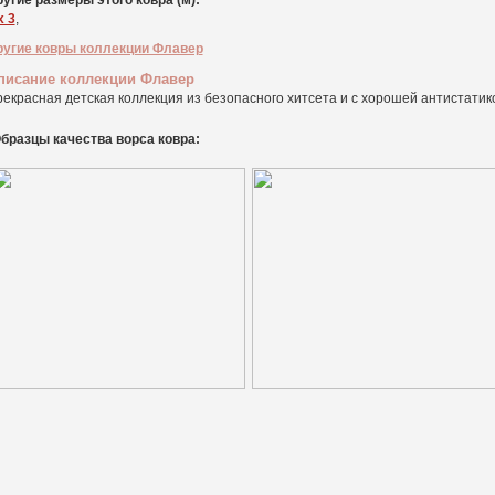
угие размеры этого ковра (м):
x 3
,
ругие ковры коллекции Флавер
писание коллекции Флавер
екрасная детская коллекция из безопасного хитсета и с хорошей антистатико
бразцы качества ворса ковра: