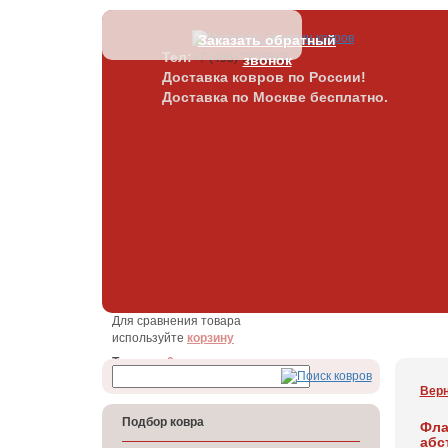
Заказать обратный
Тел:
+7 (495) 7825645
звонок
Доставка ковров по России!
Доставка по Москве бесплатно.
Для сравнения товара
используйте
корзину
Товаров:
0 шт.
Сумма:
0 руб.
Верн
Подбор ковра
Фла
абс