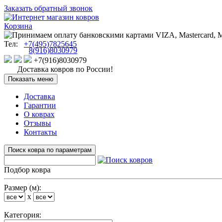
Заказать обратный звонок
Корзина
Тел:
+7(495)7825645
8(916)8030979
+7(916)8030979
Доставка ковров по России!
Показать меню
Доставка
Гарантии
О коврах
Отзывы
Контакты
Поиск ковра по параметрам
Подбор ковра
Размер (м):
x
Категория: