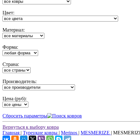
Цвет:
Материал:
Форма:
Cтрана:
Производитель:
Цена (руб):
Cбросить параметры
Вернуться к выбору ковра
Главная
|
Турецкие ковры
|
Merinos
|
MESMERIZE
|
MESMERIZE 