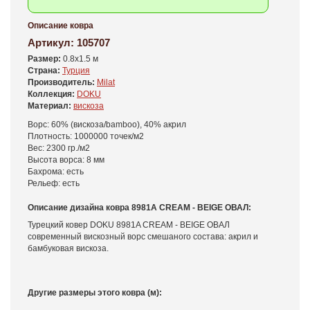
Описание ковра
Артикул:
105707
Размер:
0.8x1.5 м
Страна:
Турция
Производитель:
Milat
Коллекция:
DOKU
Материал:
вискоза
Ворс: 60% (вискоза/bamboo), 40% акрил
Плотность: 1000000 точек/м2
Вес: 2300 гр./м2
Высота ворса: 8 мм
Бахрома: есть
Рельеф: есть
Описание дизайна ковра 8981A CREAM - BEIGE ОВАЛ:
Турецкий ковер DOKU 8981A CREAM - BEIGE ОВАЛ
современный вискозный ворс смешаного состава: акрил и
бамбуковая вискоза.
Другие размеры этого ковра (м):