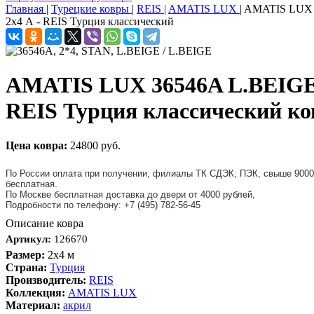
Главная
|
Турецкие ковры
|
REIS
|
AMATIS LUX
|
AMATIS LUX 
2x4 А - REIS Турция классический
AMATIS LUX 36546A L.BEIGE 
REIS Турция классический ко
Цена ковра:
24800 руб.
По России оплата при получении, филиалы ТК СДЭК, ПЭК, свыше 9000
бесплатная.
По Москве бесплатная доставка до двери от 4000 рублей,
Подробности по телефону: +7 (495) 782-56-45
Описание ковра
Артикул:
126670
Размер:
2x4 м
Страна:
Турция
Производитель:
REIS
Коллекция:
AMATIS LUX
Материал:
акрил