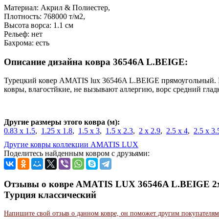
Материал: Акрил & Полиестер,
Плотность: 768000 т/м2,
Высота ворса: 1.1 см
Рельеф: нет
Бахрома: есть
Описание дизайна ковра 36546A L.BEIGE:
Турецкий ковер AMATIS lux 36546A L.BEIGE прямоугольный.
ковры, влагостйкие, не вызывают аллергию, ворс средний глад
Другие размеры этого ковра (м):
0.83 x 1.5
,
1.25 x 1.8
,
1.5 x 3
,
1.5 x 2.3
,
2 x 2.9
,
2.5 x 4
,
2.5 x 3.
Другие ковры коллекции AMATIS LUX
Поделитесь найденным ковром с друзьями:
Отзывы о ковре AMATIS LUX 36546A L.BEIGE 2x
Турция классический
Напишите свой отзыв о данном ковре, он поможет другим покупателям