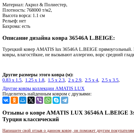
Материал: Акрил & Полиестер,
Плотность: 768000 т/м2,
Высота ворса: 1.1 см
Рельеф: нет
Бахрома: есть
Описание дизайна ковра 36546A L.BEIGE:
Турецкий ковер AMATIS lux 36546A L.BEIGE прямоугольный.
ковры, влагостйкие, не вызывают аллергию, ворс средний глад
Другие размеры этого ковра (м):
0.83 x 1.5
,
1.25 x 1.8
,
1.5 x 2.3
,
2 x 2.9
,
2.5 x 4
,
2.5 x 3.5
,
Другие ковры коллекции AMATIS LUX
Поделитесь найденным ковром с друзьями:
Отзывы о ковре AMATIS LUX 36546A L.BEIGE 3x
Турция классический
Напишите свой отзыв о данном ковре, он поможет другим покупателям