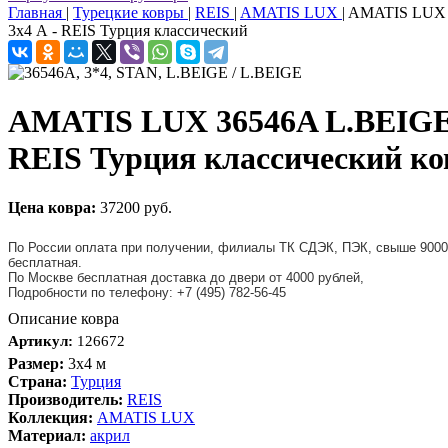
Главная
|
Турецкие ковры
|
REIS
|
AMATIS LUX
|
AMATIS LUX 
3x4 А - REIS Турция классический
AMATIS LUX 36546A L.BEIGE 
REIS Турция классический ко
Цена ковра:
37200 руб.
По России оплата при получении, филиалы ТК СДЭК, ПЭК, свыше 9000
бесплатная.
По Москве бесплатная доставка до двери от 4000 рублей,
Подробности по телефону: +7 (495) 782-56-45
Описание ковра
Артикул:
126672
Размер:
3x4 м
Страна:
Турция
Производитель:
REIS
Коллекция:
AMATIS LUX
Материал:
акрил