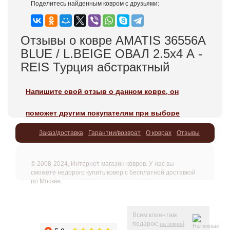
Поделитесь найденным ковром с друзьями:
Отзывы о ковре AMATIS 36556A
BLUE / L.BEIGE ОВАЛ 2.5x4 А -
REIS Турция абстрактный
Напишите свой отзыв о данном ковре, он
поможет другим покупателям при выборе
Заказ/доставка
Гарантии/возврат
О коврах
Отзывы
© 2008-2024, Интернет магазин ковров. У нас вы
сможете недорого купить ковер с бесплатной доставкой
по Москве.
Всем клиентам
подарок:
натяжной