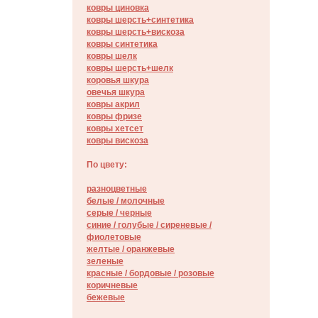
ковры циновка
ковры шерсть+синтетика
ковры шерсть+вискоза
ковры синтетика
ковры шелк
ковры шерсть+шелк
коровья шкура
овечья шкура
ковры акрил
ковры фризе
ковры хетсет
ковры вискоза
По цвету:
разноцветные
белые / молочные
серые / черные
синие / голубые / сиреневые /
фиолетовые
желтые / оранжевые
зеленые
красные / бордовые / poзовые
коричневые
бежевые