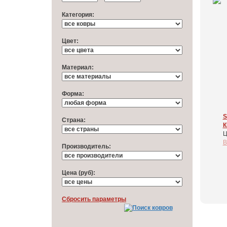
Категория:
Цвет:
Материал:
Форма:
S
Cтрана:
К
Ц
В
Производитель:
Цена (руб):
Cбросить параметры