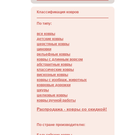
Классификация ковров
По типу:
все ковры
детские ковры
шерстяные ковры
циновки
рельефные ковры
ковры с длинным ворсом
абстрактные ковры
классические ковры
вискозные ковры
ковры с изображ. животных
ковровые дорожки
шкуры
шелковые ковры
ковры ручной работы
Распродажа - ковры со скидкой!
По стране производителю: