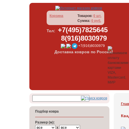
Корзина
Товаров:
0 шт.
Сумма:
0 руб.
+7(495)7825645
Тел:
8(916)8030979
+7(916)8030979
Доставка ковров по России!
Глав
Подбор ковра
Ква
Размер (м):
x