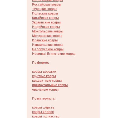
Бельгийские ковры
Российские ковры
Турецкие ковры
Польские ковры
Китайские ковры
Украинские ковры
Индийские ковры
Монгольские ковры
Молдавские ковры
Иранские ковры
Израильские ковры
Белорусские ковры
Новинка!
Египетские ковры
По форме:
ковры дорожки
круглые ковры
квадратные ковры
прямоугольные ковры
овальные ковры
По материалу:
ковры шерсть
ковры хлопок
ковры полиэстер