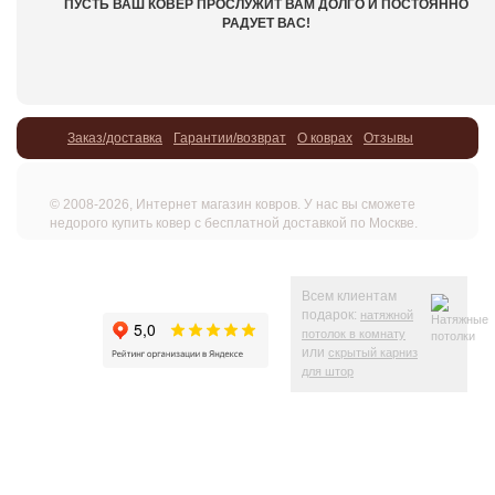
ПУСТЬ ВАШ КОВЕР ПРОСЛУЖИТ ВАМ ДОЛГО И ПОСТОЯННО
РАДУЕТ ВАС!
Заказ/доставка
Гарантии/возврат
О коврах
Отзывы
© 2008-2026, Интернет магазин ковров. У нас вы сможете
недорого купить ковер с бесплатной доставкой по Москве.
Всем клиентам
подарок:
натяжной
потолок в комнату
или
скрытый карниз
для штор