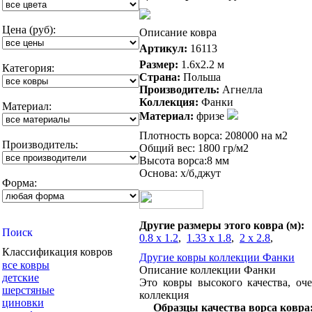
Цена (руб):
Описание ковра
Артикул:
16113
Размер:
1.6x2.2 м
Категория:
Страна:
Польша
Производитель:
Агнелла
Коллекция:
Фанки
Материал:
Материал:
фризе
Плотность ворса: 208000 на м2
Производитель:
Общий вес: 1800 гр/м2
Высота ворса:8 мм
Основа: х/б,джут
Форма:
Другие размеры этого ковра (м):
0.8 x 1.2
,
1.33 x 1.8
,
2 x 2.8
,
Классификация ковров
Другие ковры коллекции Фанки
все ковры
Описание коллекции Фанки
детские
Это ковры высокого качества, оче
шерстяные
коллекция
циновки
Образцы качества ворса ковра