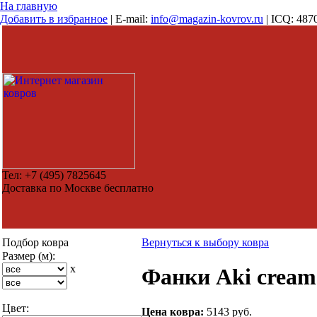
На главную
Добавить в избранное
|
E-mail:
info@magazin-kovrov.ru
|
ICQ: 487
Тел:
+7 (495) 7825645
Доставка по Москве бесплатно
Подбор ковра
Вернуться к выбору ковра
Размер (м):
x
Фанки Aki cream 
Цвет:
Цена ковра:
5143 руб.