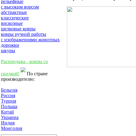
рельефные
с высоким ворсом
абстрактные
классические
вискозные
шелковые ковры
ковры ручной работы
с изображениями животных
дорожки
шкуры
Распродажа - ковры со
скидкой!
По стране
производителю:
Бельгия
Россия
Турция
Польша
Китай
Украина
Индия
Монголия