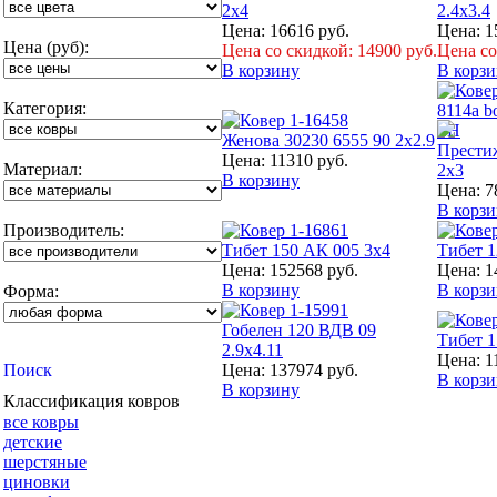
2x4
2.4x3.4
Цена: 16616 руб.
Цена: 1
Цена (руб):
Цена cо скидкой: 14900 руб.
Цена cо
В корзину
В корз
Категория:
Женова 30230 6555 90 2x2.9
Прести
Цена: 11310 руб.
Материал:
2x3
В корзину
Цена: 7
В корз
Производитель:
Тибет 150 АК 005 3x4
Тибет 
Цена: 152568 руб.
Цена: 1
В корзину
В корз
Форма:
Гобелен 120 ВДВ 09
Тибет 1
2.9x4.11
Цена: 1
Цена: 137974 руб.
В корз
В корзину
Классификация ковров
все ковры
детские
шерстяные
циновки