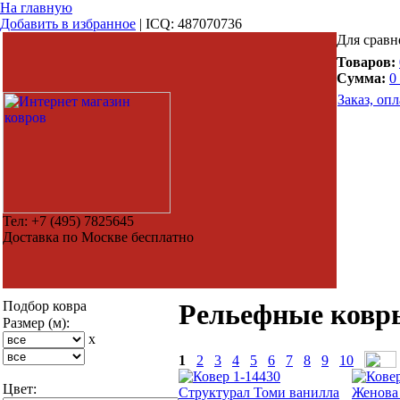
На главную
Добавить в избранное
|
ICQ: 487070736
Для сравн
Товаров:
Сумма:
0
Заказ, опл
Тел:
+7 (495) 7825645
Доставка по Москве бесплатно
Подбор ковра
Рельефные ковр
Размер (м):
x
1
2
3
4
5
6
7
8
9
10
Цвет:
Структурал Томи ванилла
Женова 