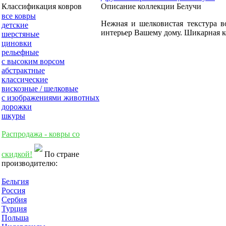
Описание коллекции Белучи
Классификация ковров
все ковры
Нежная и шелковистая текстура в
детские
интерьер Вашему дому. Шикарная к
шерстяные
циновки
рельефные
с высоким ворсом
абстрактные
классические
вискозные / шелковые
с изображениями животных
дорожки
шкуры
Распродажа - ковры со
скидкой!
По стране
производителю:
Бельгия
Россия
Сербия
Турция
Польша