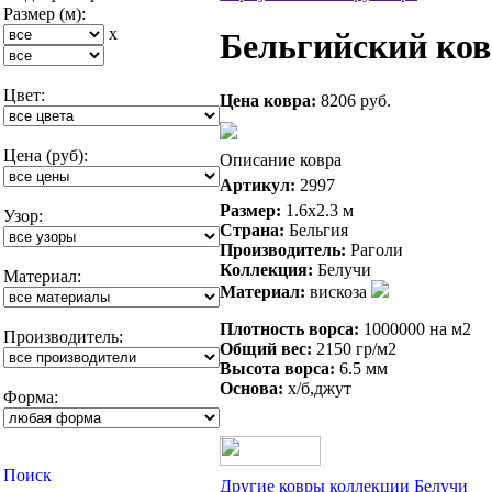
Размер (м):
x
Бельгийский ковё
Цвет:
Цена ковра:
8206 руб.
Цена (руб):
Описание ковра
Артикул:
2997
Размер:
1.6x2.3 м
Узор:
Страна:
Бельгия
Производитель:
Раголи
Коллекция:
Белучи
Материал:
Материал:
вискоза
Плотность ворса:
1000000 на м2
Производитель:
Общий вес:
2150 гр/м2
Высота ворса:
6.5 мм
Основа:
х/б,джут
Форма:
Другие ковры коллекции Белучи