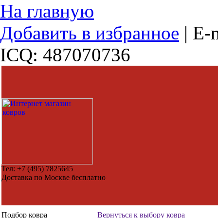
На главную
Добавить в избранное
|
E-m
ICQ: 487070736
Тел:
+7 (495) 7825645
Доставка по Москве бесплатно
Подбор ковра
Вернуться к выбору ковра