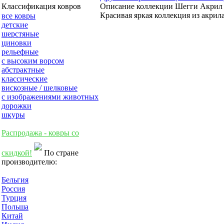
Описание коллекции Шегги Акрил 
Классификация ковров
Красивая яркая коллекция из акрил
все ковры
детские
шерстяные
циновки
рельефные
с высоким ворсом
абстрактные
классические
вискозные / шелковые
с изображениями животных
дорожки
шкуры
Распродажа - ковры со
скидкой!
По стране
производителю:
Бельгия
Россия
Турция
Польша
Китай