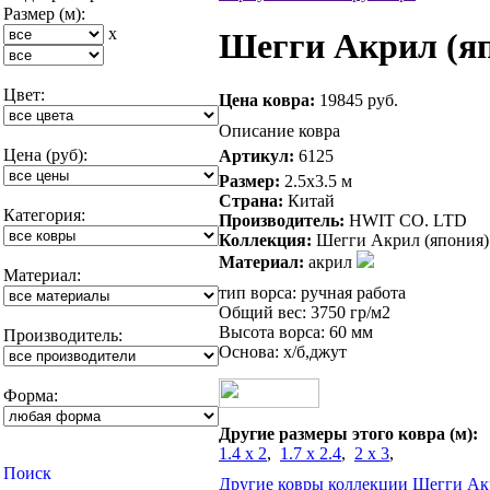
Размер (м):
x
Шегги Акрил (яп
Цвет:
Цена ковра:
19845 руб.
Описание ковра
Цена (руб):
Артикул:
6125
Размер:
2.5x3.5 м
Страна:
Китай
Категория:
Производитель:
HWIT CO. LTD
Коллекция:
Шегги Акрил (япония)
Материал:
акрил
Материал:
тип ворса: ручная работа
Общий вес: 3750 гр/м2
Высота ворса: 60 мм
Производитель:
Основа: х/б,джут
Форма:
Другие размеры этого ковра (м):
1.4 x 2
,
1.7 x 2.4
,
2 x 3
,
Другие ковры коллекции Шегги Ак