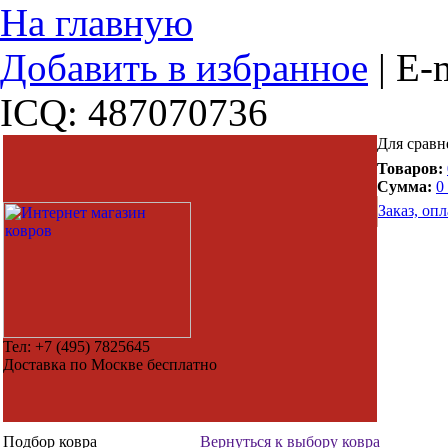
На главную
Добавить в избранное
|
E-m
ICQ: 487070736
Для сравн
Товаров:
Сумма:
0
Заказ, опл
Тел:
+7 (495) 7825645
Доставка по Москве бесплатно
Подбор ковра
Вернуться к выбору ковра