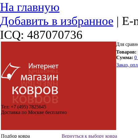
На главную
Добавить в избранное
|
E-m
ICQ: 487070736
Для сравн
Товаров:
Сумма:
0
Заказ, опл
Тел:
+7 (495) 7825645
Доставка по Москве бесплатно
Подбор ковра
Вернуться к выбору ковра