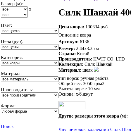
Размер (м):
x
Силк Шанхай 406
Цвет:
Цена ковра:
130334 руб.
Описание ковра
Цена (руб):
Артикул:
6136
Размер:
2.44x3.35 м
Страна:
Китай
Категория:
Производитель:
HWIT CO. LTD
Коллекция:
Силк Шанхай
Материал:
шелк
Материал:
тип ворса: ручная работа
Общий вес: 3050 гр/м2
Высота ворса: 10 мм
Производитель:
Основа: х/б,джут
Форма:
Другие размеры этого ковра (м):
Другие ковры коллекции Силк Ша