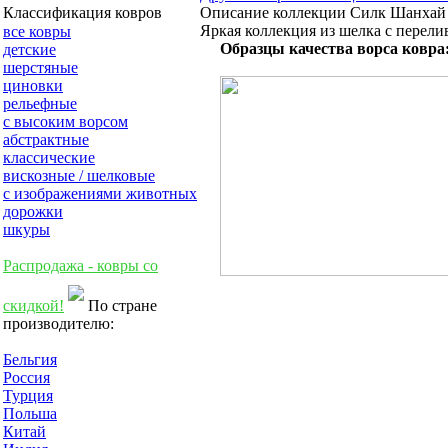
Описание коллекции Силк Шанхай
Классификация ковров
Яркая коллекция из шелка с перели
все ковры
Образцы качества ворса ковра
детские
шерстяные
циновки
рельефные
с высоким ворсом
абстрактные
классические
вискозные / шелковые
с изображениями животных
дорожки
шкуры
Распродажа - ковры со
скидкой!
По стране
производителю:
Бельгия
Россия
Турция
Польша
Китай