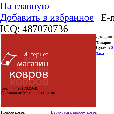
На главную
Добавить в избранное
|
E-m
ICQ: 487070736
Для сравн
Товаров:
Сумма:
0
Заказ, опл
Тел:
+7 (495) 7825645
Доставка по Москве бесплатно
Подбор ковра
Вернуться к выбору ковра