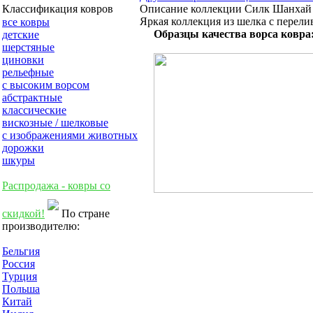
Описание коллекции Силк Шанхай
Классификация ковров
Яркая коллекция из шелка с перели
все ковры
Образцы качества ворса ковра
детские
шерстяные
циновки
рельефные
с высоким ворсом
абстрактные
классические
вискозные / шелковые
с изображениями животных
дорожки
шкуры
Распродажа - ковры со
скидкой!
По стране
производителю:
Бельгия
Россия
Турция
Польша
Китай