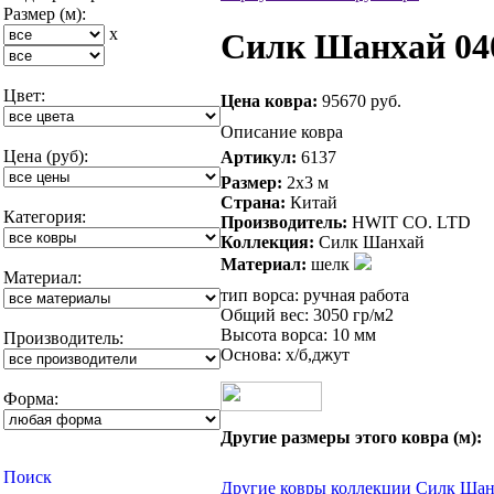
Размер (м):
x
Силк Шанхай 040
Цвет:
Цена ковра:
95670 руб.
Описание ковра
Цена (руб):
Артикул:
6137
Размер:
2x3 м
Страна:
Китай
Категория:
Производитель:
HWIT CO. LTD
Коллекция:
Силк Шанхай
Материал:
шелк
Материал:
тип ворса: ручная работа
Общий вес: 3050 гр/м2
Высота ворса: 10 мм
Производитель:
Основа: х/б,джут
Форма:
Другие размеры этого ковра (м):
Другие ковры коллекции Силк Ша