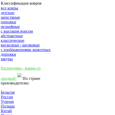
Классификация ковров
все ковры
детские
шерстяные
циновки
рельефные
с высоким ворсом
абстрактные
классические
вискозные / шелковые
с изображениями животных
дорожки
шкуры
Распродажа - ковры со
скидкой!
По стране
производителю:
Бельгия
Россия
Турция
Польша
Китай