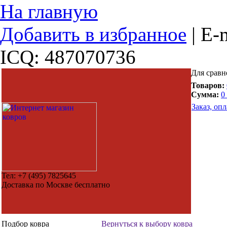
На главную
Добавить в избранное
|
E-m
ICQ: 487070736
Для сравн
Товаров:
Сумма:
0
Заказ, опл
Тел:
+7 (495) 7825645
Доставка по Москве бесплатно
Подбор ковра
Вернуться к выбору ковра