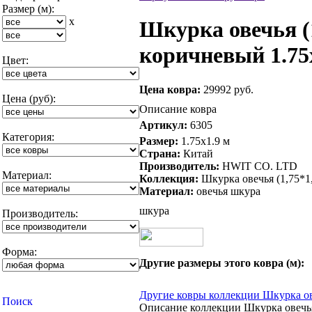
Размер (м):
x
Шкурка овечья (1
коричневый 1.75
Цвет:
Цена ковра:
29992 руб.
Цена (руб):
Описание ковра
Артикул:
6305
Категория:
Размер:
1.75x1.9 м
Страна:
Китай
Производитель:
HWIT CO. LTD
Материал:
Коллекция:
Шкурка овечья (1,75*1,
Материал:
овечья шкура
шкура
Производитель:
Форма:
Другие размеры этого ковра (м):
Другие ковры коллекции Шкурка ове
Описание коллекции Шкурка овечья 