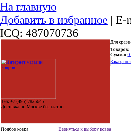
На главную
Добавить в избранное
|
E-m
ICQ: 487070736
Для сравн
Товаров:
Сумма:
0
Заказ, опл
Тел:
+7 (495) 7825645
Доставка по Москве бесплатно
Подбор ковра
Вернуться к выбору ковра