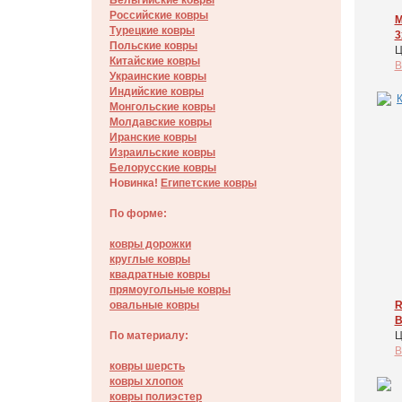
Бельгийские ковры
Российские ковры
M
Турецкие ковры
3
Польские ковры
Ц
Китайские ковры
В
Украинские ковры
Индийские ковры
Монгольские ковры
Молдавские ковры
Иранские ковры
Израильские ковры
Белорусские ковры
Новинка!
Египетские ковры
По форме:
ковры дорожки
круглые ковры
квадратные ковры
прямоугольные ковры
R
овальные ковры
B
Ц
По материалу:
В
ковры шерсть
ковры хлопок
ковры полиэстер