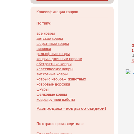
Классификация ковров
По типу:
все ковры
детские ковры
шерстяные ковры
G
циновки
1
рельефные ковры
Ц
ковры с длинным ворсом
В
абстрактные ковры
классические ковры
вискозные ковры
ковры с изображ. животных
ковровые дорожки
шкуры
шелковые ковры
ковры ручной работы
Распродажа - ковры со скидкой!
По стране производителю: