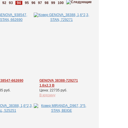
92
93
94
95
96
97
98
99
100
38547-662690
GENOVA 38388-729271
1.6x2.3 В
35 руб.
Цена: 22735 руб.
В корзину