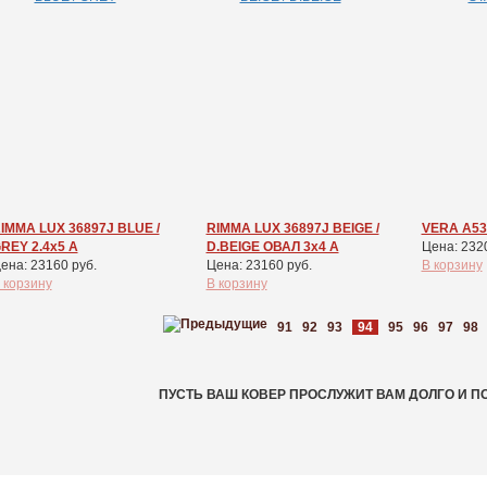
IMMA LUX 36897J BLUE /
RIMMA LUX 36897J BEIGE /
VERA A53
REY 2.4x5 А
D.BEIGE ОВАЛ 3x4 А
Цена: 232
ена: 23160 руб.
Цена: 23160 руб.
В корзину
 корзину
В корзину
91
92
93
94
95
96
97
98
ПУСТЬ ВАШ КОВЕР ПРОСЛУЖИТ ВАМ ДОЛГО И П