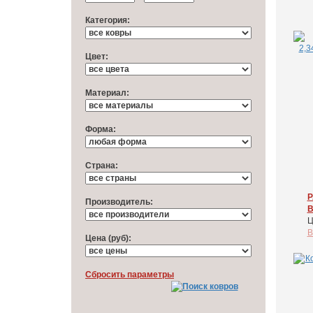
Категория:
Цвет:
Материал:
Форма:
Cтрана:
P
Производитель:
B
Ц
В
Цена (руб):
Cбросить параметры