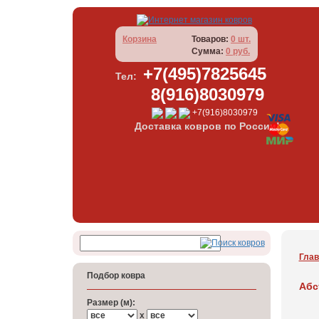
Корзина
Товаров:
0 шт.
Сумма:
0 руб.
+7(495)7825645
Тел:
8(916)8030979
+7(916)8030979
Доставка ковров по России!
Глав
Подбор ковра
Абс
Размер (м):
x