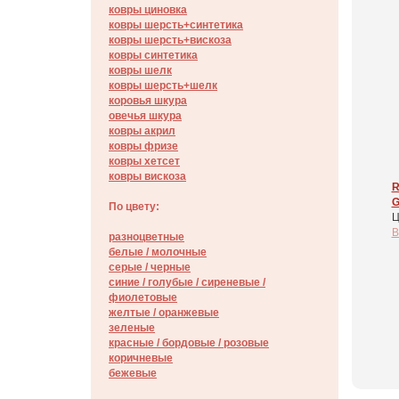
ковры циновка
ковры шерсть+синтетика
ковры шерсть+вискоза
ковры синтетика
ковры шелк
ковры шерсть+шелк
коровья шкура
овечья шкура
ковры акрил
ковры фризе
ковры хетсет
ковры вискоза
R
G
По цвету:
Ц
В
разноцветные
белые / молочные
серые / черные
синие / голубые / сиреневые /
фиолетовые
желтые / оранжевые
зеленые
красные / бордовые / poзовые
коричневые
бежевые