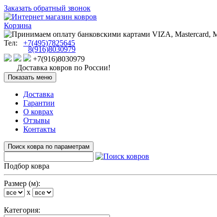
Заказать обратный звонок
Корзина
Тел:
+7(495)7825645
8(916)8030979
+7(916)8030979
Доставка ковров по России!
Показать меню
Доставка
Гарантии
О коврах
Отзывы
Контакты
Поиск ковра по параметрам
Подбор ковра
Размер (м):
x
Категория: