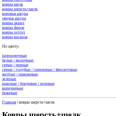
ковры шелк
ковры шерсть+шелк
коровья шкура
овечья шкура
ковры акрил
ковры фризе
ковры хетсет
ковры вискоза
По цвету:
разноцветные
белые / молочные
серые / черные
синие / голубые / сиреневые / фиолетовые
желтые / оранжевые
зеленые
красные / бордовые / poзовые
коричневые
бежевые
Главная
| ковры шерсть+шелк
Ковры шерсть+шелк