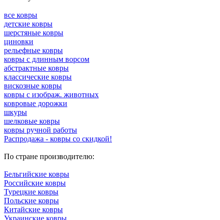
все ковры
детские ковры
шерстяные ковры
циновки
рельефные ковры
ковры с длинным ворсом
абстрактные ковры
классические ковры
вискозные ковры
ковры с изображ. животных
ковровые дорожки
шкуры
шелковые ковры
ковры ручной работы
Распродажа - ковры со скидкой!
По стране производителю:
Бельгийские ковры
Российские ковры
Турецкие ковры
Польские ковры
Китайские ковры
Украинские ковры