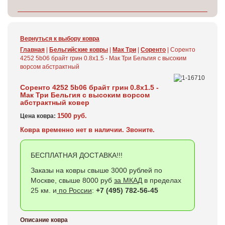
Вернуться к выбору ковра
Главная
|
Бельгийские ковры
|
Мак Три
|
Соренто
| Соренто
4252 5b06 брайт грин 0.8x1.5 - Мак Три Бельгия c высоким
ворсом абстрактный
Соренто 4252 5b06 брайт грин 0.8x1.5 -
Мак Три Бельгия c высоким ворсом
абстрактный ковер
1500 руб.
Цена ковра:
Ковра временно нет в наличии. Звоните.
БЕСПЛАТНАЯ ДОСТАВКА!!!
Заказы на ковры свыше 3000 рублей по
Москве, свыше 8000 руб
за МКАД
в пределах
25 км. и
по России
:
+7 (495) 782-56-45
Описание ковра