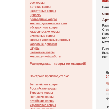
ков
все ковры
детские ковры
Цена
шерстяные ковры
Опис
циновки
рельефные ковры
Арт
ковры с длинным ворсом
Разм
абстрактные ковры
Стра
классические ковры
Прои
вискозные ковры
Колл
ковры с изображ. животных
Мате
ковровые дорожки
шкуры
Плот
шелковые ковры
Высо
ковры ручной работы
Вес: 
Распродажа - ковры со скидкой!
Др
По стране производителю:
0.
Д
Бельгийские ковры
Российские ковры
О
Турецкие ковры
Ш
Польские ковры
кр
Китайские ковры
Украинские ковры
О