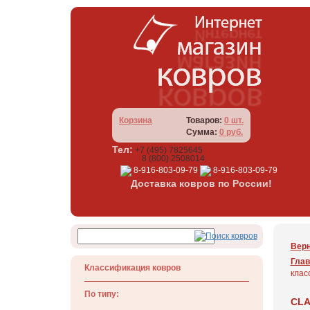
Корзина
Товаров:
0 шт.
Сумма:
0 руб.
Тел:
+7 (495) 7825645
8 (800) 2508014
8-916-803-09-79
8-916-803-09-79
Доставка ковров по России!
Верн
Глав
Классификация ковров
клас
По типу:
CLA