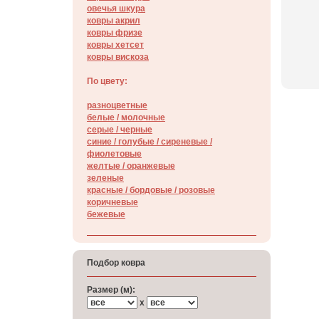
овечья шкура
ковры акрил
ковры фризе
ковры хетсет
ковры вискоза
По цвету:
разноцветные
белые / молочные
серые / черные
синие / голубые / сиреневые /
фиолетовые
желтые / оранжевые
зеленые
красные / бордовые / poзовые
коричневые
бежевые
Подбор ковра
Размер (м):
x