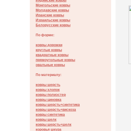
Индийские ковры
Монгольские ковры
Молдавские ковры
Иранские ковры
Израильские ковры
Белорусские ковры
По форме:
ковры дорожки
круглые ковры
квадратные ковры
прямоугольные ковры
овальные ковры
По материалу:
ковры шерсть
ковры хлопок
ковры полиэстер
ковры циновка
ковры шерсть+синтетика
ковры шерсть+вискоза
ковры синтетика
ковры шелк
ковры шерсть+шелк
коровья шкура