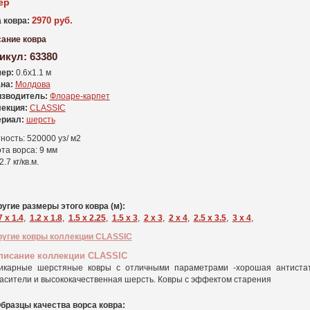
ер
2970 руб.
 ковра:
ание ковра
икул:
63380
ер:
0.6x1.1 м
на:
Молдова
зводитель:
Флоаре-карпет
екция:
CLASSIC
риал:
шерсть
ность: 520000 уз/ м2
та ворса: 9 мм
2.7 кг/кв.м.
угие размеры этого ковра (м):
7 x 1.4
,
1.2 x 1.8
,
1.5 x 2.25
,
1.5 x 3
,
2 x 3
,
2 x 4
,
2.5 x 3.5
,
3 x 4
,
ругие ковры коллекции CLASSIC
писание коллекции CLASSIC
икарные шерстяные ковры с отличными параметрами -хорошая антистатич
асители и высококачественная шерсть. Ковры с эффектом старения
бразцы качества ворса ковра: