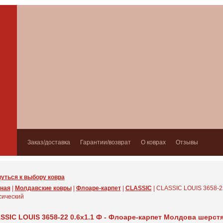
Заказ/доставка
Гарантии/возврат
О коврах
Отзывы
уться к выбору ковра
ная
|
Молдавские ковры
|
Флоаре-карпет
|
CLASSIC
| CLASSIC LOUIS 3658-2
сический
SSIC LOUIS 3658-22 0.6x1.1 Ф - Флоаре-карпет Молдова шерст