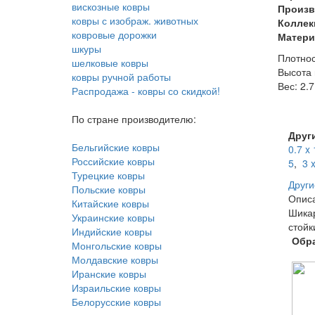
вискозные ковры
Произв
ковры с изображ. животных
Коллек
ковровые дорожки
Матери
шкуры
Плотнос
шелковые ковры
Высота 
ковры ручной работы
Вес: 2.7
Распродажа - ковры со скидкой!
По стране производителю:
Други
Бельгийские ковры
0.7 x 
Российские ковры
5
,
3 
Турецкие ковры
Други
Польские ковры
Опис
Китайские ковры
Шика
Украинские ковры
стойк
Индийские ковры
Обра
Монгольские ковры
Молдавские ковры
Иранские ковры
Израильские ковры
Белорусские ковры