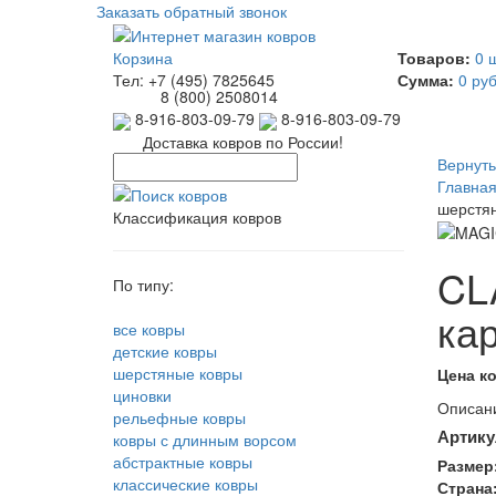
Заказать обратный звонок
Корзина
Товаров:
0 
Тел:
+7 (495) 7825645
Сумма:
0 руб
8 (800) 2508014
8-916-803-09-79
8-916-803-09-79
Доставка ковров по России!
Вернуть
Главна
шерстян
Классификация ковров
CL
По типу:
ка
все ковры
детские ковры
шерстяные ковры
Цена к
циновки
Описани
рельефные ковры
Артику
ковры с длинным ворсом
абстрактные ковры
Размер
классические ковры
Страна