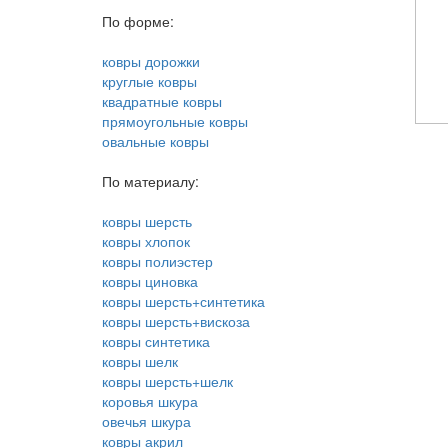
По форме:
ковры дорожки
круглые ковры
квадратные ковры
прямоугольные ковры
овальные ковры
По материалу:
ковры шерсть
ковры хлопок
ковры полиэстер
ковры циновка
ковры шерсть+синтетика
ковры шерсть+вискоза
ковры синтетика
ковры шелк
ковры шерсть+шелк
коровья шкура
овечья шкура
ковры акрил