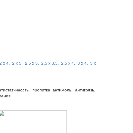
2 x 4
,
2 x 5
,
2.5 x 3
,
2.5 x 3.5
,
2.5 x 4
,
3 x 4
,
3 x
статичность, пропитка антимоль, антигрязь,
рения