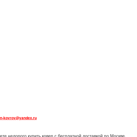
n-kovrov@yandex.ru
ете недорого купить ковер с бесплатной доставкой по Москве.