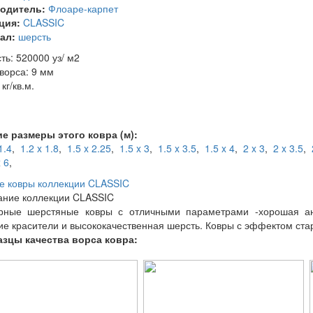
одитель:
Флоаре-карпет
ция:
CLASSIC
ал:
шерсть
ть: 520000 уз/ м2
ворса: 9 мм
 кг/кв.м.
е размеры этого ковра (м):
1.4
,
1.2 x 1.8
,
1.5 x 2.25
,
1.5 x 3
,
1.5 x 3.5
,
1.5 x 4
,
2 x 3
,
2 x 3.5
,
x 6
,
е ковры коллекции CLASSIC
ание коллекции CLASSIC
рные шерстяные ковры с отличными параметрами -хорошая анти
ие красители и высококачественная шерсть. Ковры с эффектом ста
зцы качества ворса ковра: