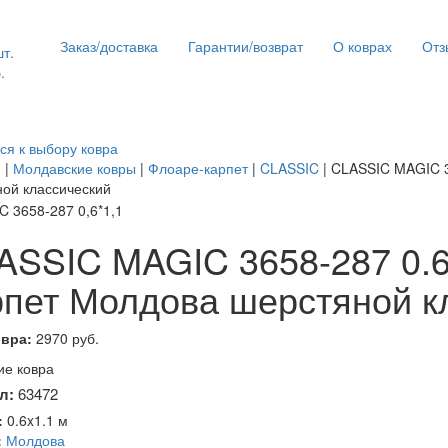
Заказ/доставка
Гарантии/возврат
О коврах
Отз
шт.
.
ся к выбору ковра
я
|
Молдавские ковры
|
Флоаре-карпет
|
CLASSIC
| CLASSIC MAGIC 3
ой классический
ASSIC MAGIC 3658-287 0.6x
рпет Молдова шерстяной к
овра:
2970 руб.
е ковра
л:
63472
:
0.6x1.1 м
:
Молдова