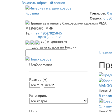
Заказать обратный звонок
Корзина
Товаров:
0 
Сумма:
0 руб
Тел:
+7(495)7825645
8(916)8030979
+7(916)8030979
Доставка ковров по России!
Главна
Пр
Подбор ковра
Размер (м):
x
MANGO 1
Цена: 3
Категория:
В корзи
Олимпус
Цена: 3
Цвет: