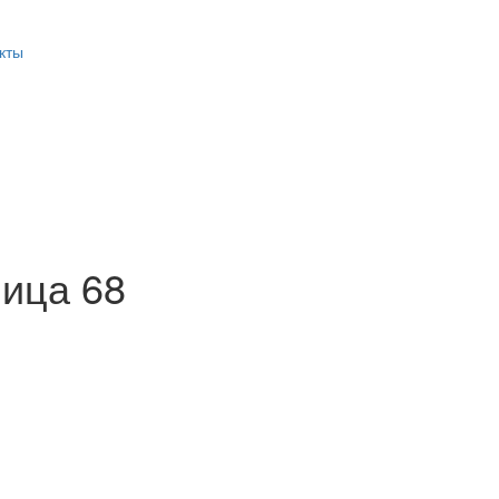
кты
ница 68