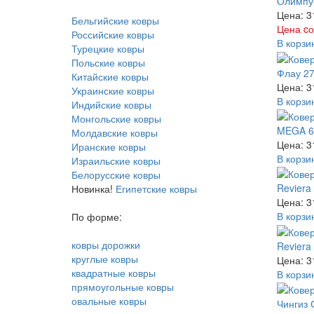
Олимпус
Цена: 3
Бельгийские ковры
Цена cо
Российские ковры
В корзи
Турецкие ковры
Польские ковры
Флау 27
Китайские ковры
Цена: 3
Украинские ковры
В корзи
Индийские ковры
Монгольские ковры
MEGA 60
Молдавские ковры
Цена: 3
Иранские ковры
В корзи
Израильские ковры
Белорусские ковры
Reviera
Новинка!
Египетские ковры
Цена: 3
В корзи
По форме:
ковры дорожки
Reviera
круглые ковры
Цена: 3
квадратные ковры
В корзи
прямоугольные ковры
овальные ковры
Чингиз 