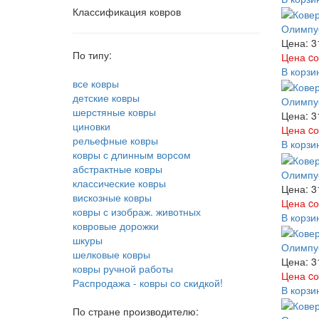
Классификация ковров
Олимпус
Цена: 3
По типу:
Цена cо
В корзи
все ковры
детские ковры
Олимпус
шерстяные ковры
Цена: 3
циновки
Цена cо
рельефные ковры
В корзи
ковры с длинным ворсом
абстрактные ковры
Олимпус
классические ковры
Цена: 3
вискозные ковры
Цена cо
ковры с изображ. животных
В корзи
ковровые дорожки
шкуры
Олимпус
шелковые ковры
Цена: 3
ковры ручной работы
Цена cо
Распродажа - ковры со скидкой!
В корзи
По стране производителю: