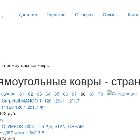
Доставка
Гарантии
О коврах
Отзывы
Конта
шт.
.
я
| прямоугольные ковры
ямоугольные ковры - стра
61
62
63
64
65
66
67
68
69
70
1120 120 1.2x1.7 Фт
142 руб.
ну
 д057 крем 1.5x2.3 В
174 руб.