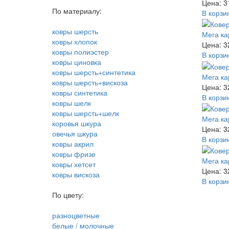
Цена: 3
По материалу:
В корзи
ковры шерсть
Мега ка
ковры хлопок
Цена: 3
ковры полиэстер
В корзи
ковры циновка
ковры шерсть+синтетика
Мега ка
ковры шерсть+вискоза
Цена: 3
ковры синтетика
В корзи
ковры шелк
ковры шерсть+шелк
Мега ка
коровья шкура
Цена: 3
овечья шкура
В корзи
ковры акрил
ковры фризе
Мега ка
ковры хетсет
Цена: 3
ковры вискоза
В корзи
По цвету:
разноцветные
белые / молочные