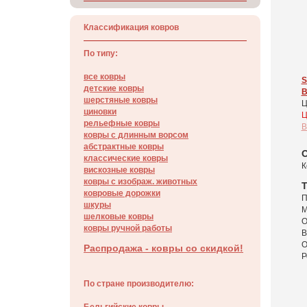
Классификация ковров
По типу:
все ковры
S
детские ковры
B
шерстяные ковры
Ц
циновки
Ц
рельефные ковры
В
ковры с длинным ворсом
абстрактные ковры
О
классические ковры
К
вискозные ковры
ковры с изображ. животных
Т
ковровые дорожки
П
шкуры
М
шелковые ковры
О
ковры ручной работы
В
О
Распродажа - ковры со скидкой!
Р
По стране производителю: