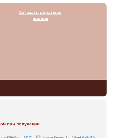
Заказать обратный
звонок
той при получении