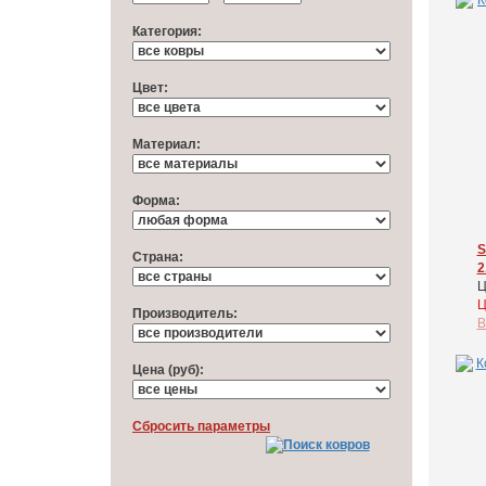
Категория:
Цвет:
Материал:
Форма:
S
Cтрана:
2
Ц
Ц
Производитель:
В
Цена (руб):
Cбросить параметры