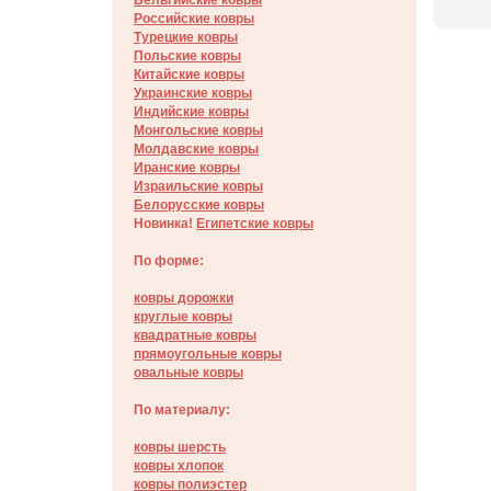
Бельгийские ковры
Российские ковры
Турецкие ковры
Польские ковры
Китайские ковры
Украинские ковры
Индийские ковры
Монгольские ковры
Молдавские ковры
Иранские ковры
Израильские ковры
Белорусские ковры
Новинка!
Египетские ковры
По форме:
ковры дорожки
круглые ковры
квадратные ковры
прямоугольные ковры
овальные ковры
По материалу:
ковры шерсть
ковры хлопок
ковры полиэстер