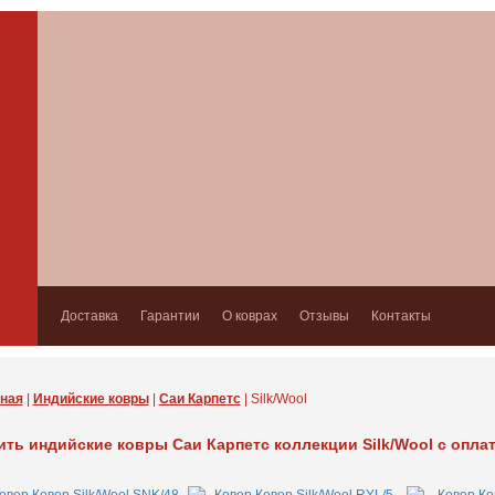
Доставка
Гарантии
О коврах
Отзывы
Контакты
ная
|
Индийские ковры
|
Саи Карпетс
| Silk/Wool
ить индийские ковры Саи Карпетс коллекции Silk/Wool с опла