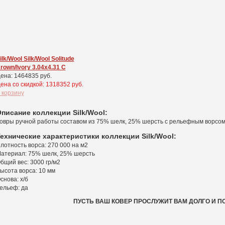
ilk/Wool Silk/Wool Solitude
rown/Ivory 3.04x4.31 С
ена: 1464835 руб.
ена cо скидкой: 1318352 руб.
 корзину
писание коллекции Silk/Wool:
овры ручной работы составом из 75% шелк, 25% шерсть с рельефным ворсо
ехнические характеристики коллекции Silk/Wool:
лотность ворса: 270 000 на м2
атериал: 75% шелк, 25% шерсть
бщий вес: 3000 гр/м2
ысота ворса: 10 мм
снова: х/б
ельеф: да
ПУСТЬ ВАШ КОВЕР ПРОСЛУЖИТ ВАМ ДОЛГО И П