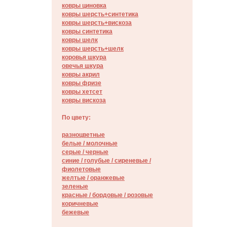
ковры циновка
ковры шерсть+синтетика
ковры шерсть+вискоза
ковры синтетика
ковры шелк
ковры шерсть+шелк
коровья шкура
овечья шкура
ковры акрил
ковры фризе
ковры хетсет
ковры вискоза
По цвету:
разноцветные
белые / молочные
серые / черные
синие / голубые / сиреневые /
фиолетовые
желтые / оранжевые
зеленые
красные / бордовые / poзовые
коричневые
бежевые