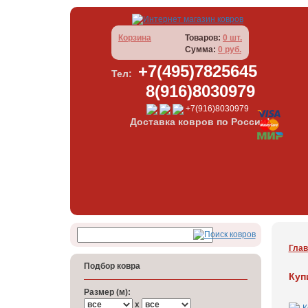
Корзина
Товаров:
0 шт.
Сумма:
0 руб.
+7(495)7825645
Тел:
8(916)8030979
+7(916)8030979
Доставка ковров по России!
Глав
Подбор ковра
Куп
Размер (м):
x