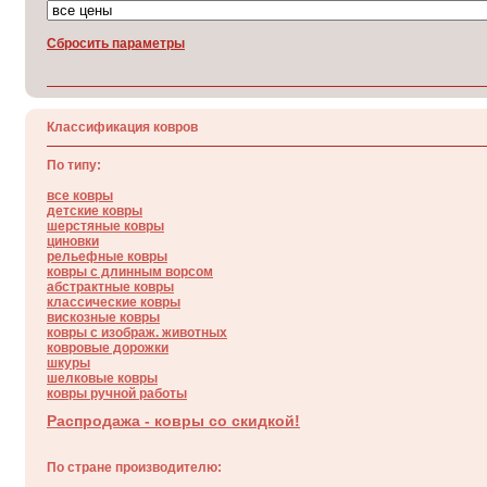
Cбросить параметры
Классификация ковров
По типу:
все ковры
детские ковры
шерстяные ковры
циновки
рельефные ковры
ковры с длинным ворсом
абстрактные ковры
классические ковры
вискозные ковры
ковры с изображ. животных
ковровые дорожки
шкуры
шелковые ковры
ковры ручной работы
Распродажа - ковры со скидкой!
По стране производителю: