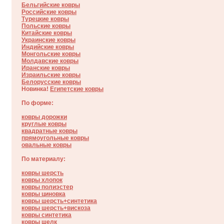
Бельгийские ковры
Российские ковры
Турецкие ковры
Польские ковры
Китайские ковры
Украинские ковры
Индийские ковры
Монгольские ковры
Молдавские ковры
Иранские ковры
Израильские ковры
Белорусские ковры
Новинка!
Египетские ковры
По форме:
ковры дорожки
круглые ковры
квадратные ковры
прямоугольные ковры
овальные ковры
По материалу:
ковры шерсть
ковры хлопок
ковры полиэстер
ковры циновка
ковры шерсть+синтетика
ковры шерсть+вискоза
ковры синтетика
ковры шелк