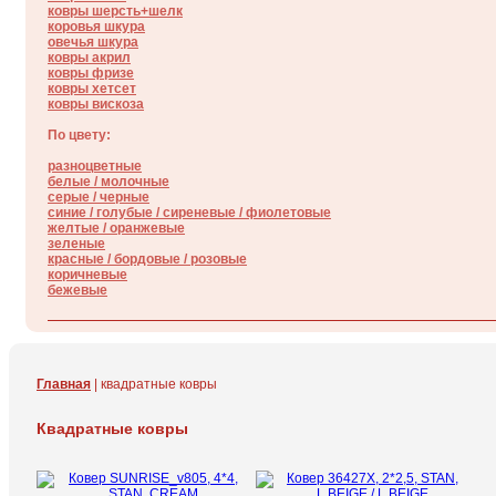
ковры шерсть+шелк
коровья шкура
овечья шкура
ковры акрил
ковры фризе
ковры хетсет
ковры вискоза
По цвету:
разноцветные
белые / молочные
серые / черные
синие / голубые / сиреневые / фиолетовые
желтые / оранжевые
зеленые
красные / бордовые / poзовые
коричневые
бежевые
Главная
| квадратные ковры
Квадратные ковры